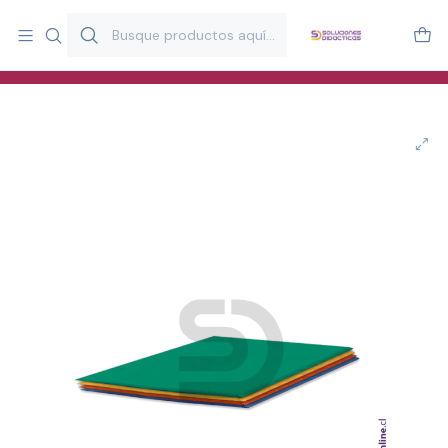
Más de 20 años desarrollando material didáctico para educación
y estimulación infantil en Chile.
Especialistas en recursos educativos para aulas, terapeutas y
familias.