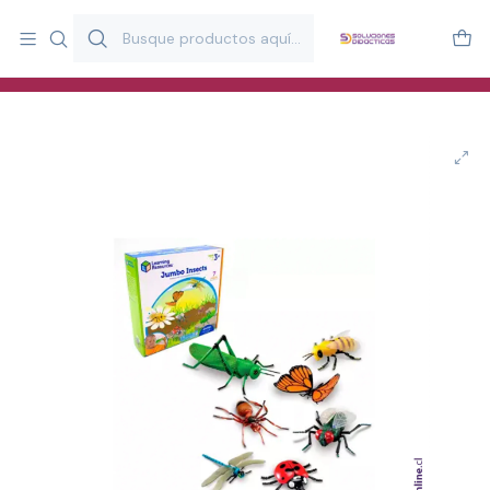
Más de 20 años desarrollando material didáctico para educación
y estimulación infantil en Chile.
Especialistas en recursos educativos para aulas, terapeutas y
familias.