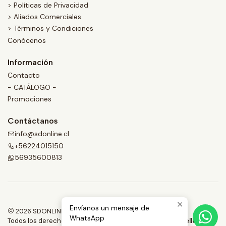
> Políticas de Privacidad
> Aliados Comerciales
> Términos y Condiciones
Conócenos
Información
Contacto
- CATÁLOGO -
Promociones
Contáctanos
info@sdonline.cl
+56224015150
56935600813
Envíanos un mensaje de
2026 SDONLINE.
WhatsApp
Todos los derechos reservados.
Desarrollado por Jumpseller
.