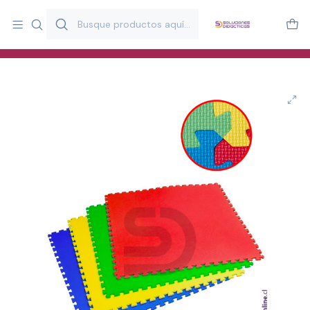
Más de 20 años desarrollando material didáctico para educación
y estimulación infantil en Chile.
Especialistas en recursos educativos para aulas, terapeutas y
familias.