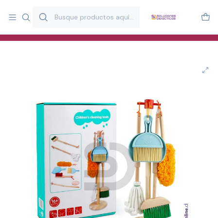
Más de 20 años desarrollando material didáctico para educación
y estimulación infantil en Chile.
Especialistas en recursos educativos para aulas, terapeutas y
familias.