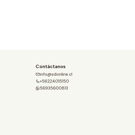
Contáctanos
info@sdonline.cl
+56224015150
56935600813