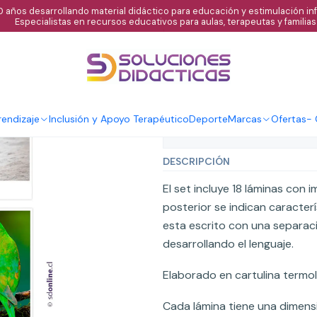
 años desarrollando material didáctico para educación y estimulación infa
Especialistas en recursos educativos para aulas, terapeutas y familias
|
Set de 18 lámi
Agregar al C
Cantidad
endizaje
Inclusión y Apoyo Terapéutico
Deporte
Marcas
Ofertas
-
Mostrar stock de ubicaci
DESCRIPCIÓN
El set incluye 18 láminas con
posterior se indican caracter
esta escrito con una separaci
desarrollando el lenguaje.
Elaborado en cartulina termo
Cada lámina tiene una dimen