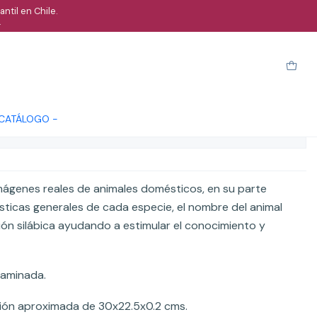
ntil en Chile.
.
nas animales domésticos
arro
Comprar ahora
Cotizar
 CATÁLOGO -
ones
 imágenes reales de animales domésticos, en su parte
ísticas generales de cada especie, el nombre del animal
ón silábica ayudando a estimular el conocimiento y
laminada.
sión aproximada de 30x22.5x0.2 cms.