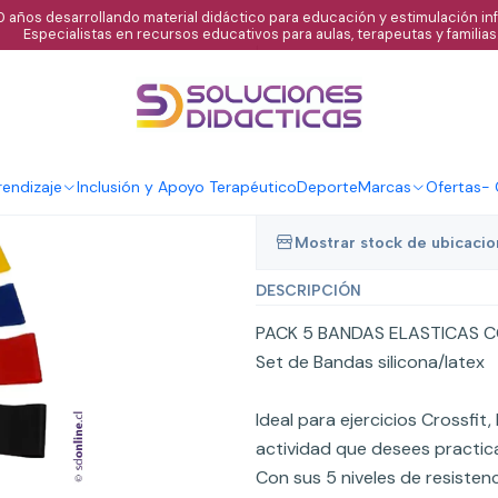
 años desarrollando material didáctico para educación y estimulación infa
Especialistas en recursos educativos para aulas, terapeutas y familias
|
Set de 5 bandas
resistencia
Agregar al C
endizaje
Inclusión y Apoyo Terapéutico
Deporte
Marcas
Ofertas
-
Cantidad
Mostrar stock de ubicaci
DESCRIPCIÓN
PACK 5 BANDAS ELASTICAS CO
Set de Bandas silicona/latex
Ideal para ejercicios Crossfit,
actividad que desees practica
Con sus 5 niveles de resisten