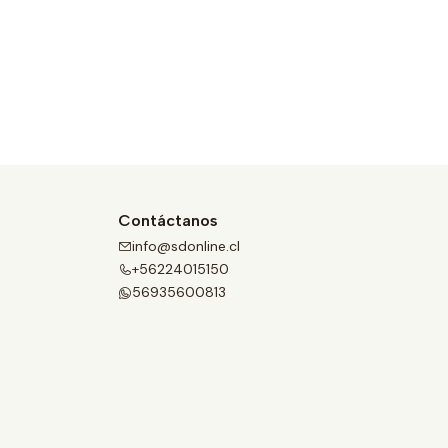
Contáctanos
info@sdonline.cl
+56224015150
56935600813