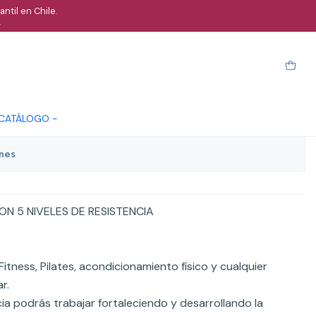
ntil en Chile.
.
 elásticas circulares de
arro
Comprar ahora
Cotizar
 CATÁLOGO -
ones
N 5 NIVELES DE RESISTENCIA
 Fitness, Pilates, acondicionamiento físico y cualquier
r.
cia podrás trabajar fortaleciendo y desarrollando la