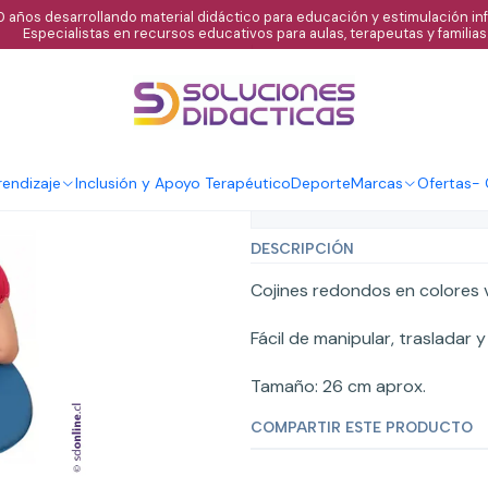
 años desarrollando material didáctico para educación y estimulación infa
Especialistas en recursos educativos para aulas, terapeutas y familias
|
Cojín con una 
endizaje
Inclusión y Apoyo Terapéutico
Deporte
Marcas
Ofertas
-
Mostrar stock de ubicaci
DESCRIPCIÓN
Cojines redondos en colores 
Fácil de manipular, trasladar y
Tamaño: 26 cm aprox.
COMPARTIR ESTE PRODUCTO