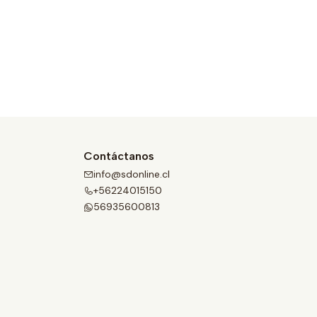
Contáctanos
info@sdonline.cl
+56224015150
56935600813