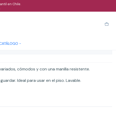
ntil en Chile.
.
manilla
Cotizar
 CATÁLOGO -
ones
variados, cómodos y con una manilla resistente.
 guardar. Ideal para usar en el piso. Lavable.