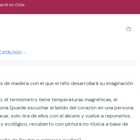
ntil en Chile.
.
oles doctor - dentista madera
arro
Comprar ahora
Cotizar
 CATÁLOGO -
ones
 de madera con el que el niño desarrollará su imaginación
o; el termómetro tiene temperaturas magnéticas, el
ona (puede escuchar el latido del corazón en una persona
car, solo tira de ellos con el alicate y vuelve a reponerlos.
 ecológico, recubierto con pintura no tóxica a base de