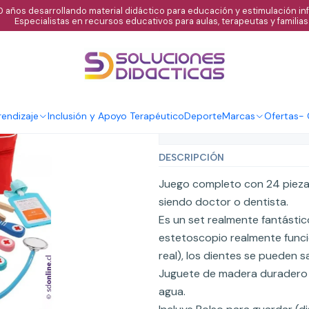
 años desarrollando material didáctico para educación y estimulación infa
Especialistas en recursos educativos para aulas, terapeutas y familias
|
Set juego de r
Agregar al C
Cantidad
endizaje
Inclusión y Apoyo Terapéutico
Deporte
Marcas
Ofertas
-
Mostrar stock de ubicaci
DESCRIPCIÓN
Juego completo con 24 piezas
siendo doctor o dentista.
Es un set realmente fantástic
estetoscopio realmente funci
real), los dientes se pueden sa
Juguete de madera duradero y
agua.