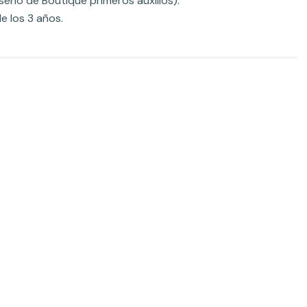
iseño de Boutique primeros auxilios).
e los 3 años.