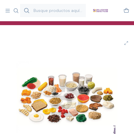
Más de 20 años desarrollando material didáctico para educación
y estimulación infantil en Chile.
Especialistas en recursos educativos para aulas, terapeutas y
familias.