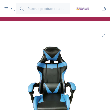
Más de 20 años desarrollando material didáctico para educación
y estimulación infantil en Chile.
Especialistas en recursos educativos para aulas, terapeutas y
familias.