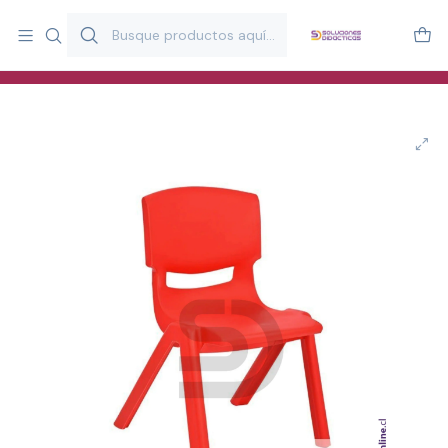
Más de 20 años desarrollando material didáctico para educación
y estimulación infantil en Chile.
Especialistas en recursos educativos para aulas, terapeutas y
familias.