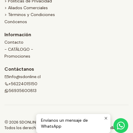
> Políticas de Privacidad
> Aliados Comerciales
> Términos y Condiciones
Conócenos
Información
Contacto
- CATÁLOGO -
Promociones
Contáctanos
info@sdonline.cl
+56224015150
56935600813
Envíanos un mensaje de
2026 SDONLINE.
WhatsApp
Todos los derechos reservados.
Desarrollado por Jumpseller
.