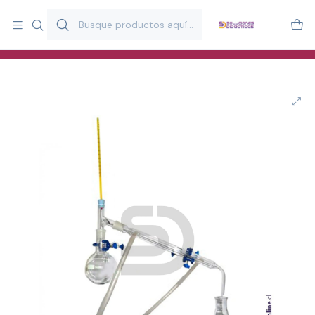
Más de 20 años desarrollando material didáctico para educación
y estimulación infantil en Chile.
Especialistas en recursos educativos para aulas, terapeutas y
familias.