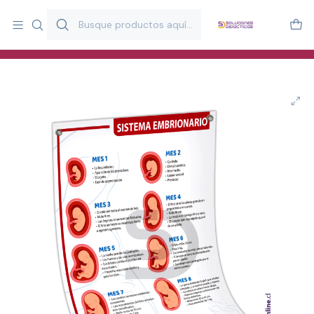
Más de 20 años desarrollando material didáctico para educación
y estimulación infantil en Chile.
Especialistas en recursos educativos para aulas, terapeutas y
familias.