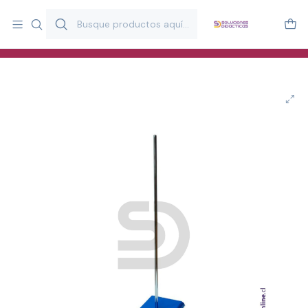
Más de 20 años desarrollando material didáctico para educación
y estimulación infantil en Chile.
Especialistas en recursos educativos para aulas, terapeutas y
familias.