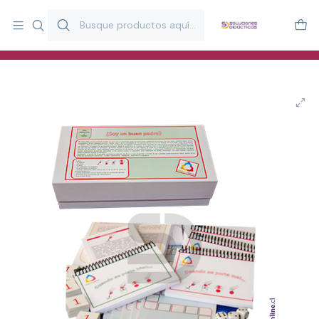
Más de 20 años desarrollando material didáctico para educación
y estimulación infantil en Chile.
Especialistas en recursos educativos para aulas, terapeutas y
familias.