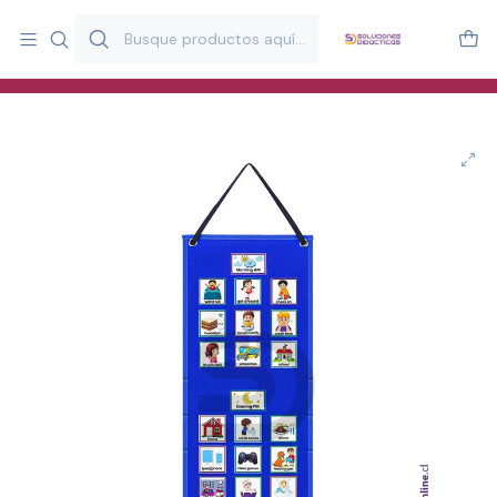
Más de 20 años desarrollando material didáctico para educación
y estimulación infantil en Chile.
Especialistas en recursos educativos para aulas, terapeutas y
familias.