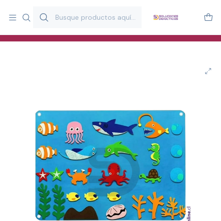
Más de 20 años desarrollando material didáctico para educación
y estimulación infantil en Chile.
Especialistas en recursos educativos para aulas, terapeutas y
familias.