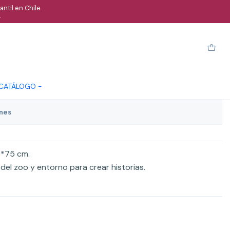
ntil en Chile.
.
tro desmontable animales del
Cotizar
 CATÁLOGO -
ones
5*75 cm.
del zoo y entorno para crear historias.