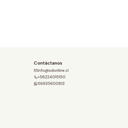
Contáctanos
info@sdonline.cl
+56224015150
56935600813