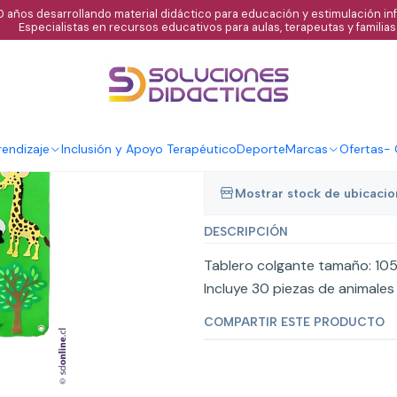
 años desarrollando material didáctico para educación y estimulación infa
Especialistas en recursos educativos para aulas, terapeutas y familias
|
Tablero de fiel
zoológico
endizaje
Inclusión y Apoyo Terapéutico
Deporte
Marcas
Ofertas
-
Mostrar stock de ubicaci
DESCRIPCIÓN
Tablero colgante tamaño: 10
Incluye 30 piezas de animales 
COMPARTIR ESTE PRODUCTO