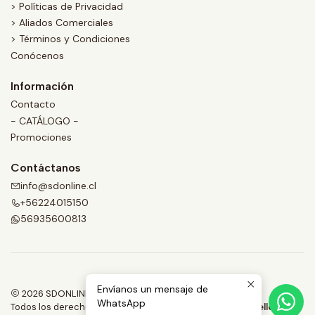
> Políticas de Privacidad
> Aliados Comerciales
> Términos y Condiciones
Conócenos
Información
Contacto
- CATÁLOGO -
Promociones
Contáctanos
info@sdonline.cl
+56224015150
56935600813
Envíanos un mensaje de
2026 SDONLINE.
WhatsApp
Todos los derechos reservados.
Desarrollado por Jumpseller
.