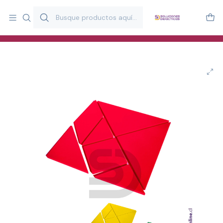
Más de 20 años desarrollando material didáctico para educación
y estimulación infantil en Chile.
Especialistas en recursos educativos para aulas, terapeutas y
familias.