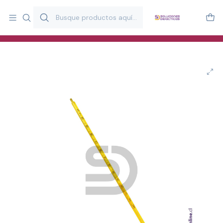
Más de 20 años desarrollando material didáctico para educación
y estimulación infantil en Chile.
Especialistas en recursos educativos para aulas, terapeutas y
familias.