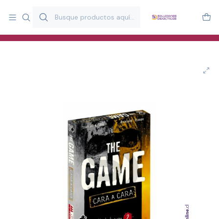
Más de 20 años desarrollando material didáctico para educación
y estimulación infantil en Chile.
Especialistas en recursos educativos para aulas, terapeutas y
familias.