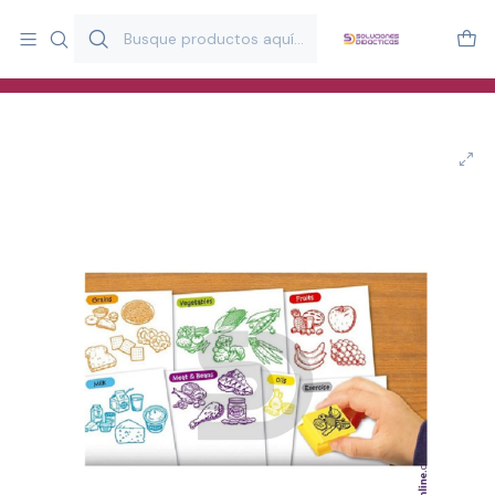
Más de 20 años desarrollando material didáctico para educación
y estimulación infantil en Chile.
Especialistas en recursos educativos para aulas, terapeutas y
familias.