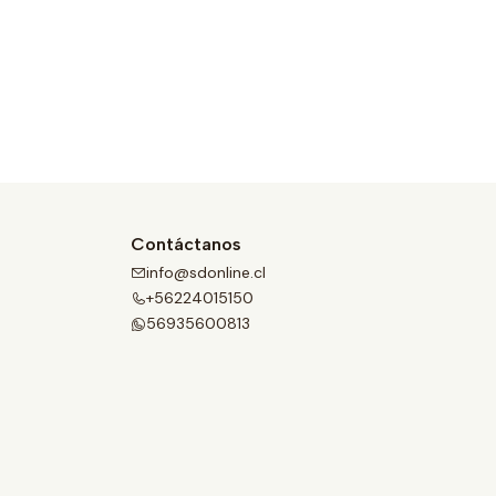
Contáctanos
info@sdonline.cl
+56224015150
56935600813