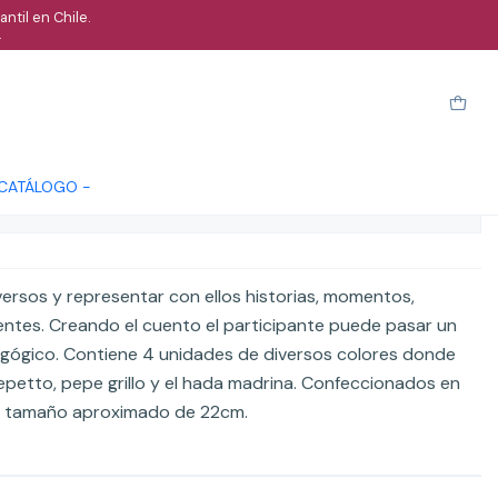
ntil en Chile.
.
 Pinocho
Cotizar
 CATÁLOGO -
ones
versos y representar con ellos historias, momentos,
entes. Creando el cuento el participante puede pasar un
ógico. Contiene 4 unidades de diversos colores donde
epetto, pepe grillo y el hada madrina. Confeccionados en
n tamaño aproximado de 22cm.