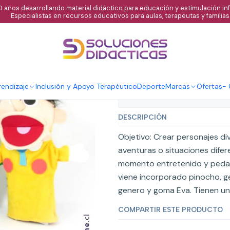
 años desarrollando material didáctico para educación y estimulación infa
Especialistas en recursos educativos para aulas, terapeutas y familias
|
Títeres cuento
endizaje
Inclusión y Apoyo Terapéutico
Deporte
Marcas
Ofertas
-
Mostrar stock de ubicaci
DESCRIPCIÓN
Objetivo: Crear personajes di
aventuras o situaciones difer
momento entretenido y pedag
viene incorporado pinocho, g
genero y goma Eva. Tienen u
COMPARTIR ESTE PRODUCTO