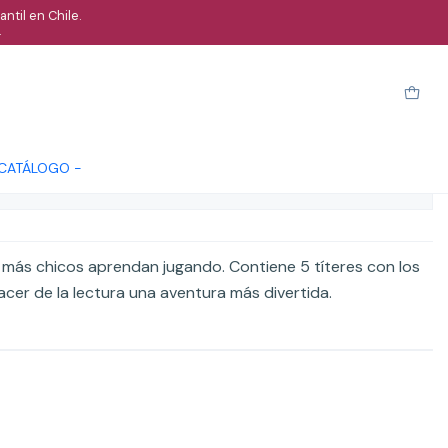
ntil en Chile.
.
cho del pájaro amarillo
Cotizar
 CATÁLOGO -
ones
s más chicos aprendan jugando. Contiene 5 títeres con los
cer de la lectura una aventura más divertida.