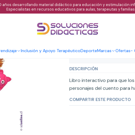
 años desarrollando material didáctico para educación y estimulación infa
Especialistas en recursos educativos para aulas, terapeutas y familias
|
Títeres, el ran
endizaje
Inclusión y Apoyo Terapéutico
Deporte
Marcas
Ofertas
-
Mostrar stock de ubicaci
DESCRIPCIÓN
Libro interactivo para que lo
personajes del cuento para ha
COMPARTIR ESTE PRODUCTO