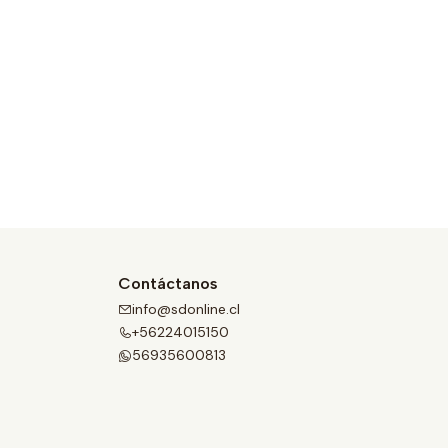
Contáctanos
info@sdonline.cl
+56224015150
56935600813