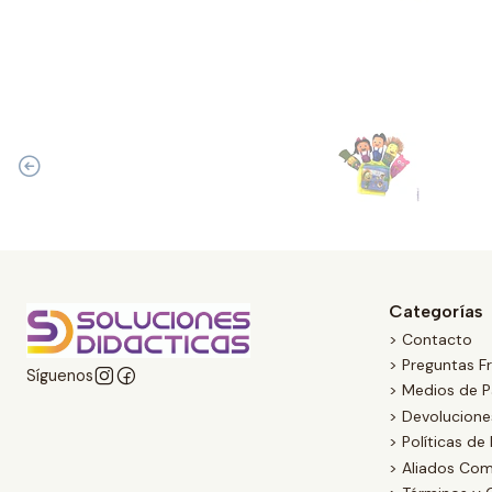
Categorías
> Contacto
> Preguntas F
Síguenos
> Medios de 
> Devolucion
> Políticas de
> Aliados Com