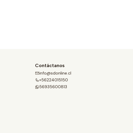
Contáctanos
info@sdonline.cl
+56224015150
56935600813