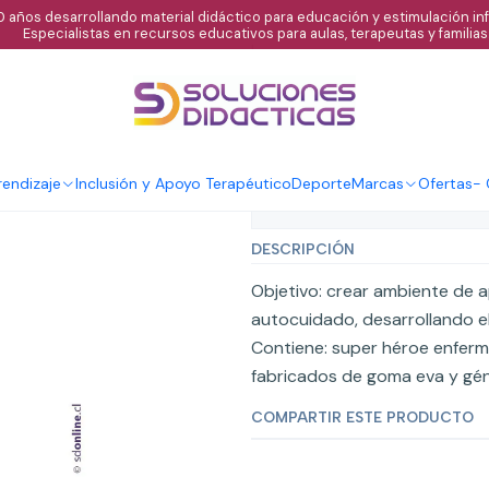
 años desarrollando material didáctico para educación y estimulación infa
Especialistas en recursos educativos para aulas, terapeutas y familias
|
Títeres virus y
endizaje
Inclusión y Apoyo Terapéutico
Deporte
Marcas
Ofertas
-
Mostrar stock de ubicaci
DESCRIPCIÓN
Objetivo: crear ambiente de a
autocuidado, desarrollando el 
Contiene: super héroe enferm
fabricados de goma eva y gé
COMPARTIR ESTE PRODUCTO