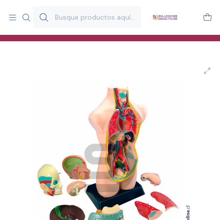
Más de 20 años desarrollando material didáctico para educación
y estimulación infantil en Chile.
Especialistas en recursos educativos para aulas, terapeutas y
familias.