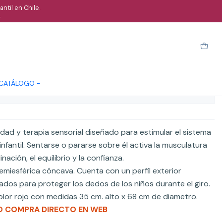
ntil en Chile.
.
librio balancín
regar al Carro
Comprar ahora
 CATÁLOGO -
ones
dad y terapia sensorial diseñado para estimular el sistema
infantil. Sentarse o pararse sobre él activa la musculatura
ación, el equilibrio y la confianza.
miesférica cóncava. Cuenta con un perfil exterior
ados para proteger los dedos de los niños durante el giro.
color rojo con medidas 35 cm. alto x 68 cm de diametro.
O COMPRA DIRECTO EN WEB