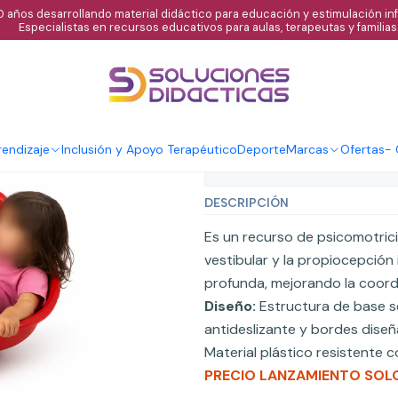
 años desarrollando material didáctico para educación y estimulación infa
Especialistas en recursos educativos para aulas, terapeutas y familias
|
Trompo de equi
Ag
Cantidad
endizaje
Inclusión y Apoyo Terapéutico
Deporte
Marcas
Ofertas
-
Mostrar stock de ubicaci
DESCRIPCIÓN
Es un recurso de psicomotrici
vestibular y la propiocepción 
profunda, mejorando la coordin
Diseño:
Estructura de base se
antideslizante y bordes diseñ
Material plástico resistente 
PRECIO LANZAMIENTO SOL