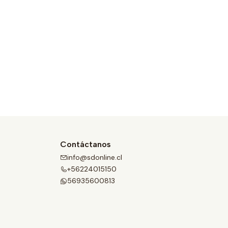
Contáctanos
info@sdonline.cl
+56224015150
56935600813