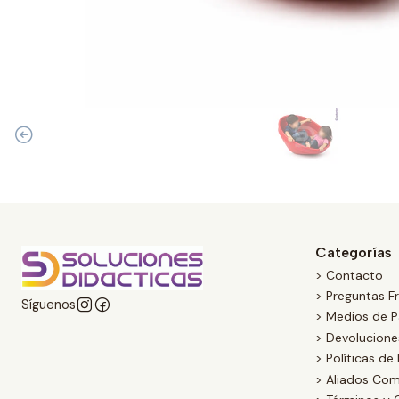
Categorías
> Contacto
> Preguntas F
Síguenos
> Medios de 
> Devolucion
> Políticas de
> Aliados Com