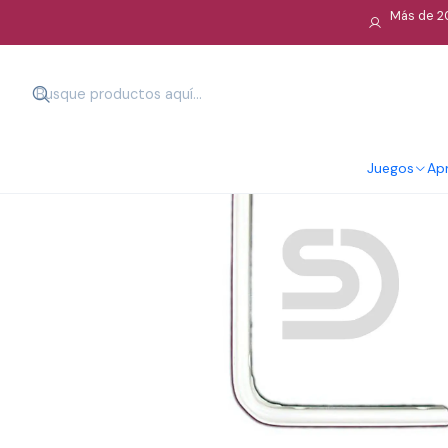
Más de 20
Juegos
Apr