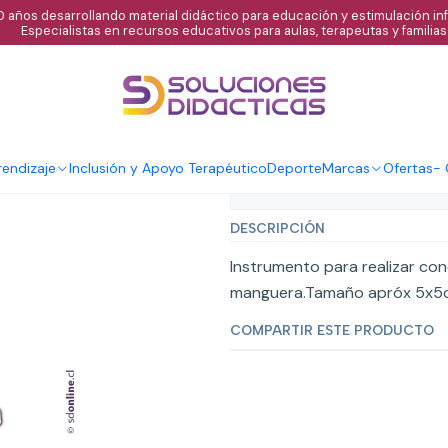
 años desarrollando material didáctico para educación y estimulación infa
Especialistas en recursos educativos para aulas, terapeutas y familias
|
Tubo Conexión
Agregar al C
Cantidad
endizaje
Inclusión y Apoyo Terapéutico
Deporte
Marcas
Ofertas
-
Mostrar stock de ubicaci
DESCRIPCIÓN
Instrumento para realizar co
manguera.Tamaño apróx 5x5
COMPARTIR ESTE PRODUCTO