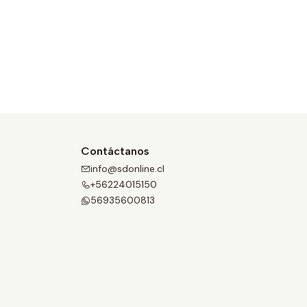
Contáctanos
info@sdonline.cl
+56224015150
56935600813