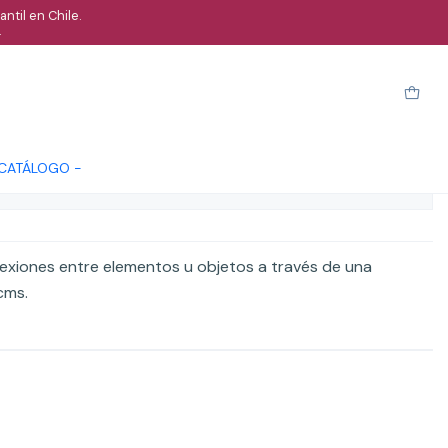
ntil en Chile.
.
 Tipo L
arro
Comprar ahora
Cotizar
 CATÁLOGO -
ones
nexiones entre elementos u objetos a través de una
cms.