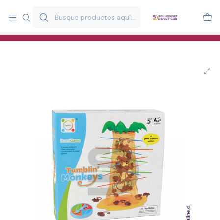
Más de 20 años desarrollando material didáctico para educación
y estimulación infantil en Chile.
Especialistas en recursos educativos para aulas, terapeutas y
familias.