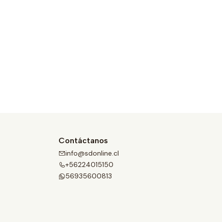
Contáctanos
info@sdonline.cl
+56224015150
56935600813