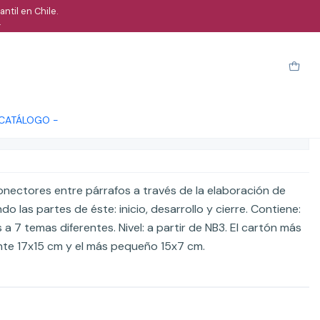
ntil en Chile.
.
ctores - Vol 1
arro
Comprar ahora
Cotizar
 CATÁLOGO -
ones
 conectores entre párrafos a través de la elaboración de
o las partes de éste: inicio, desarrollo y cierre. Contiene:
a 7 temas diferentes. Nivel: a partir de NB3. El cartón más
e 17x15 cm y el más pequeño 15x7 cm.