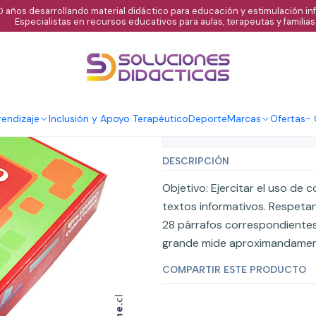
 años desarrollando material didáctico para educación y estimulación infa
Especialistas en recursos educativos para aulas, terapeutas y familias
|
Utilizando cone
Agregar al C
Cantidad
endizaje
Inclusión y Apoyo Terapéutico
Deporte
Marcas
Ofertas
-
Mostrar stock de ubicaci
DESCRIPCIÓN
Objetivo: Ejercitar el uso de
textos informativos. Respetand
28 párrafos correspondientes 
grande mide aproximandament
COMPARTIR ESTE PRODUCTO