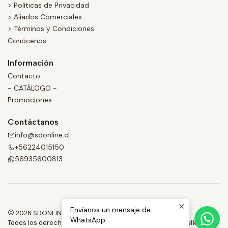
> Políticas de Privacidad
> Aliados Comerciales
> Términos y Condiciones
Conócenos
Información
Contacto
- CATÁLOGO -
Promociones
Contáctanos
info@sdonline.cl
+56224015150
56935600813
Envíanos un mensaje de
2026 SDONLINE.
WhatsApp
Todos los derechos reservados.
Desarrollado por Jumpseller
.