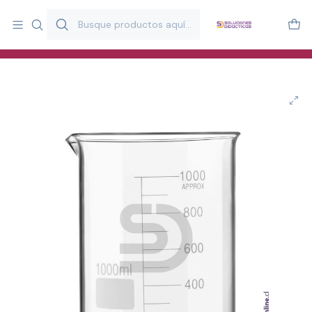
Más de 20 años desarrollando material didáctico para educación
y estimulación infantil en Chile.
Especialistas en recursos educativos para aulas, terapeutas y
familias.