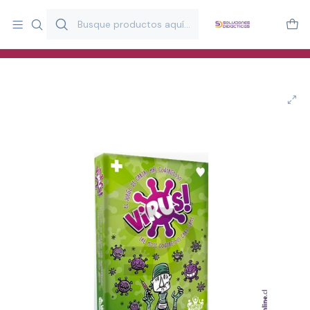
Más de 20 años desarrollando material didáctico para educación
y estimulación infantil en Chile.
Especialistas en recursos educativos para aulas, terapeutas y
familias.