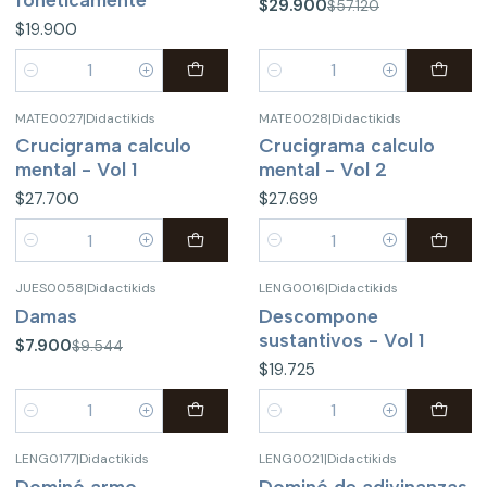
$29.900
$57.120
$19.900
Cantidad
Cantidad
MATE0027
|
Didactikids
MATE0028
|
Didactikids
Crucigrama calculo
Crucigrama calculo
mental - Vol 1
mental - Vol 2
$27.700
$27.699
Cantidad
Cantidad
JUES0058
|
Didactikids
LENG0016
|
Didactikids
-17%
OFF
Damas
Descompone
sustantivos - Vol 1
$7.900
$9.544
$19.725
Cantidad
Cantidad
LENG0177
|
Didactikids
LENG0021
|
Didactikids
Dominó armo
Dominó de adivinanzas