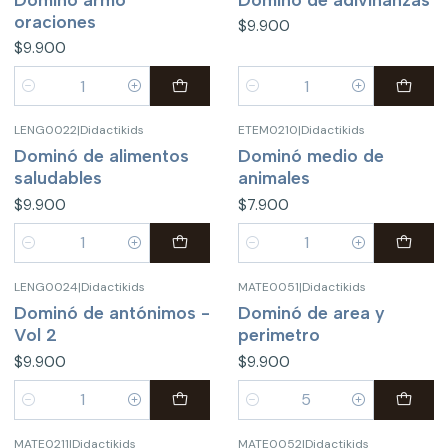
oraciones
$9.900
$9.900
Cantidad
Cantidad
LENG0022
|
Didactikids
ETEM0210
|
Didactikids
Dominó de alimentos
Dominó medio de
saludables
animales
$9.900
$7.900
Cantidad
Cantidad
LENG0024
|
Didactikids
MATE0051
|
Didactikids
Dominó de antónimos -
Dominó de area y
Vol 2
perimetro
$9.900
$9.900
Cantidad
Cantidad
MATE0211
|
Didactikids
MATE0052
|
Didactikids