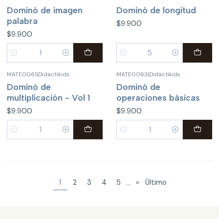
Dominó de imagen
Dominó de longitud
palabra
$9.900
$9.900
Cantidad
Cantidad
MATE0061
|
Didactikids
MATE0063
|
Didactikids
Dominó de
Dominó de
multiplicación - Vol 1
operaciones básicas
$9.900
$9.900
Cantidad
Cantidad
...
1
2
3
4
5
»
Último