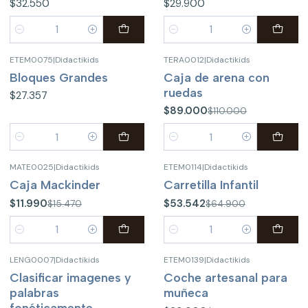
$32.550
$29.900
Cantidad
Cantidad
ETEM0075
|
Didactikids
TERA0012
|
Didactikids
-19%
OFF
Bloques Grandes
Caja de arena con
ruedas
$27.357
$89.000
$110.000
Cantidad
Cantidad
MATE0025
|
Didactikids
ETEM0114
|
Didactikids
-22%
OFF
-18%
OFF
Caja Mackinder
Carretilla Infantil
$11.990
$53.542
$15.470
$64.900
Cantidad
Cantidad
LENG0007
|
Didactikids
ETEM0139
|
Didactikids
-48%
OFF
Clasificar imagenes y
Coche artesanal para
palabras
muñeca
fonéticamente