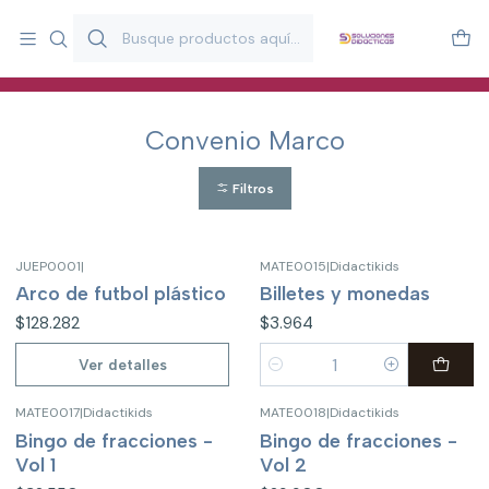
Más de 20 años desarrollando material didáctico para educación
y estimulación infantil en Chile.
Especialistas en recursos educativos para aulas, terapeutas y
familias.
Convenio Marco
Filtros
JUEP0001
|
MATE0015
|
Didactikids
No disponible
Arco de futbol plástico
Billetes y monedas
$128.282
$3.964
Ver detalles
Cantidad
MATE0017
|
Didactikids
MATE0018
|
Didactikids
Bingo de fracciones -
Bingo de fracciones -
Vol 1
Vol 2